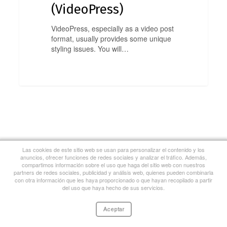
(VideoPress)
VideoPress, especially as a video post
format, usually provides some unique
styling issues. You will…
0
Las cookies de este sitio web se usan para personalizar el contenido y los
anuncios, ofrecer funciones de redes sociales y analizar el tráfico. Además,
compartimos información sobre el uso que haga del sitio web con nuestros
partners de redes sociales, publicidad y análisis web, quienes pueden combinarla
con otra información que les haya proporcionado o que hayan recopilado a partir
del uso que haya hecho de sus servicios.
Aceptar