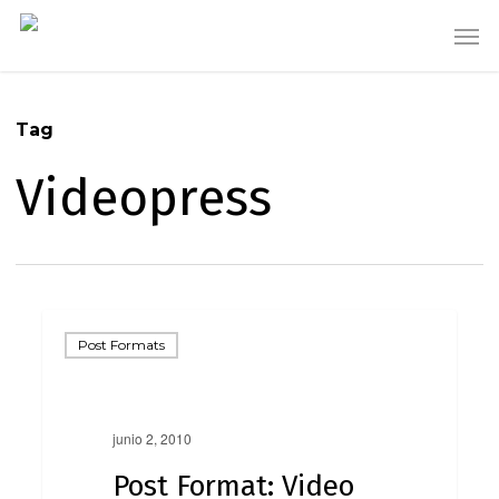
Skip
Men
to
main
content
Tag
Videopress
Post Formats
junio 2, 2010
Post Format: Video